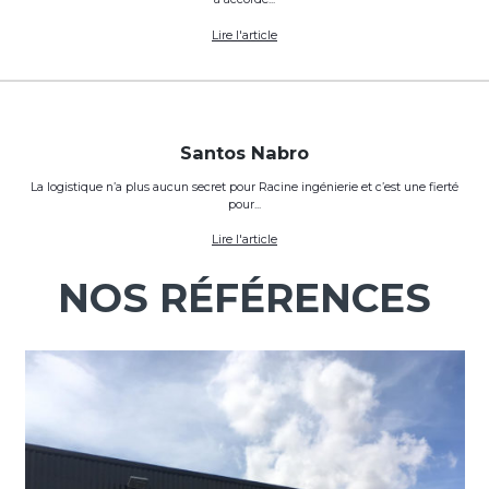
Silicéo
De l’énergie positive chez Racine ingénieri
Dans la conception de nos projets, nous avons à cœur d’étudier les solut
optimales...
Lire l'article
MK Energies
Racine ingénierie : la force d’une énergi
commune !
MK Energies, concepteur et intégrateur de solutions dans les métiers de l’é
a accordé...
Lire l'article